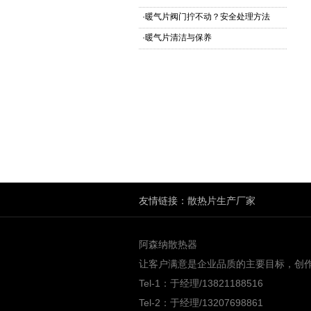
·
暖气片阀门拧不动？安全处理方法
·
暖气片清洁与保养
友情链接：
散热片生产厂家
阿森纳散热器
让客户满意是企业品质的主要目标，创
Tel-1：于经理/13821188516
Tel-2：于经理/13207698861