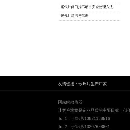
·
暖气片阀门拧不动？安全处理方法
·
暖气片清洁与保养
友情链接：
散热片生产厂家
阿森纳散热器
让客户满意是企业品质的主要目标，创
Tel-1：于经理/13821188516
Tel-2：于经理/13207698861